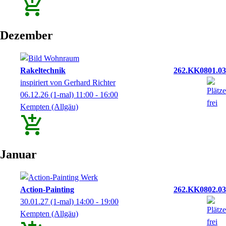
Dezember
Rakeltechnik
262.KK0801.03
inspiriert von Gerhard Richter
06.12.26
(1-mal)
11:00
- 16:00
Kempten (Allgäu)
Januar
Action-Painting
262.KK0802.03
30.01.27
(1-mal)
14:00
- 19:00
Kempten (Allgäu)