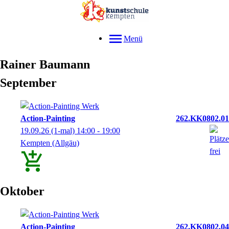
Menü
Rainer
Baumann
September
Action-Painting
262.KK0802.01
19.09.26
(1-mal)
14:00
- 19:00
Kempten (Allgäu)
Oktober
Action-Painting
262.KK0802.04